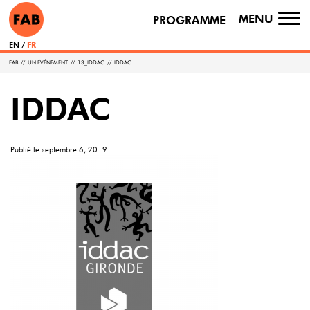
MENU
PROGRAMME
TO
NA
EN
FR
FAB
//
UN ÉVÉNEMENT
//
13_IDDAC
//
IDDAC
IDDAC
Publié le
septembre 6, 2019