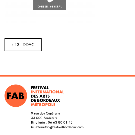
Navigation
13_IDDAC
9 rue des Capérans
33 000 Bordeaux
Billetterie :
06 63 80 01 48
billetteriefab@festivalbordeaux.com