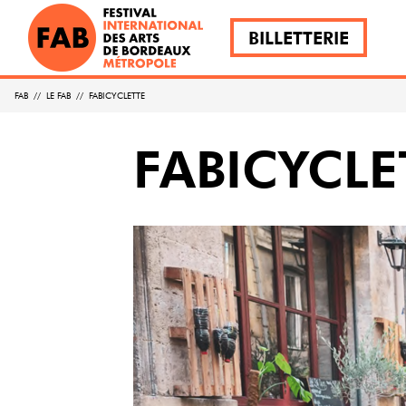
BILLETTERIE
FAB
//
LE FAB
//
FABICYCLETTE
FABICYCLE