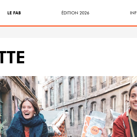
LE FAB
ÉDITION 2026
INF
Qu’est-ce que le FAB ?
Programme
Bill
FABicyclette
S’Enforester à Saint-Médard
Dev
TTE
FABécoresponsable
Part
L’équipe
Veni
Partenaires & mécènes
Précédentes éditions
Retour en images