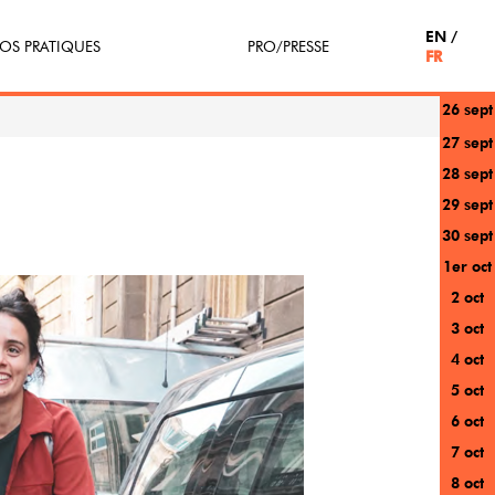
EN
OS PRATIQUES
PRO/PRESSE
FR
26 sept
etterie
Espace Pro
27 sept
28 sept
enir Bénévole
Presse / Partenaires
29 sept
icipe(z)
30 sept
1er oct
r au festival
2 oct
3 oct
4 oct
5 oct
6 oct
7 oct
8 oct