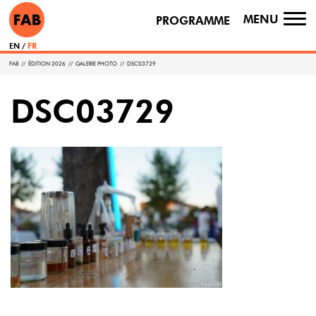
MENU
PROGRAMME
TO
NA
EN
FR
FAB
//
ÉDITION 2026
//
GALERIE PHOTO
//
DSC03729
DSC03729