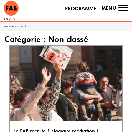
MENU
PROGRAMME
TO
NA
EN
FR
FAB
//
NON CLASSÉ
Catégorie :
Non classé
Le FAB recrute 1 stagiaire médiation !