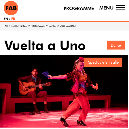
MENU
PROGRAMME
TO
NA
EN
FR
FAB
//
ÉDITION 2026
//
PROGRAMME
//
DANSE
//
VUELTA A UNO
Vuelta a Uno
Danse
Spectacle en salle