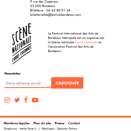
9 rue des Capérans
33 000 Bordeaux
Billetterie :
06 63 80 01 48
billetteriefab@festivalbordeaux.com
Le Festival International des Arts de
Bordeaux Métropole est co-organisé par
la Scène nationale
Carré-Colonnes
et
l’association Festival des Arts de
Bordeaux
Newsletter
Mentions légales
Plan du site
Presse
Contact
Graphisme :
Atelier Poste 4
// Réalisation :
Sébastien Poilvert