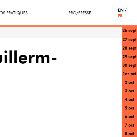
EN
OS PRATIQUES
PRO/PRESSE
FR
26 sept
tterie
Espace Pro
27 sept
28 sept
enir Bénévole
Presse / Partenaires
illerm-
29 sept
icipe(z)
30 sept
1er oct
r au festival
2 oct
3 oct
4 oct
5 oct
6 oct
7 oct
8 oct