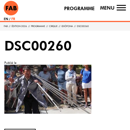
MENU
PROGRAMME
TO
NA
EN
FR
FAB
//
ÉDITION 2026
//
PROGRAMME
//
CIRQUE
//
IDIÒFONA
//
DSC00260
DSC00260
Publié le