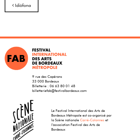
Navigation
Idiòfona
9 rue des Capérans
33 000 Bordeaux
Billetterie :
06 63 80 01 48
billetteriefab@festivalbordeaux.com
Le Festival International des Arts de
Bordeaux Métropole est co-organisé par
la Scène nationale
Carré-Colonnes
et
l’association Festival des Arts de
Bordeaux