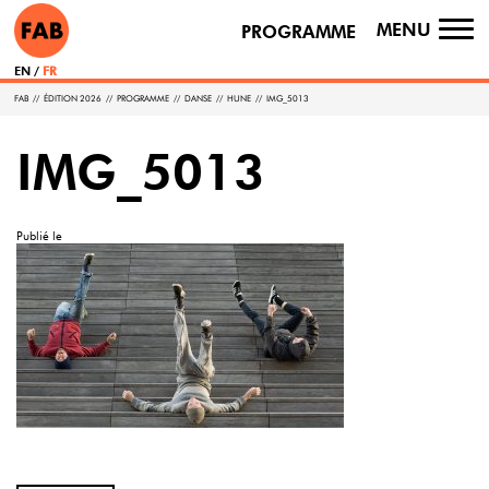
MENU
PROGRAMME
TO
NA
EN
FR
FAB
//
ÉDITION 2026
//
PROGRAMME
//
DANSE
//
HUNE
//
IMG_5013
IMG_5013
Publié le