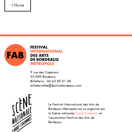
Navigation
Hune
9 rue des Capérans
33 000 Bordeaux
Billetterie :
06 63 80 01 48
billetteriefab@festivalbordeaux.com
Le Festival International des Arts de
Bordeaux Métropole est co-organisé par
la Scène nationale
Carré-Colonnes
et
l’association Festival des Arts de
Bordeaux