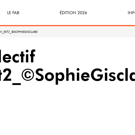
LE FAB
ÉDITION 2026
INF
Qu’est-ce que le FAB ?
Programme
Bille
EN_EXT2_©SOPHIEGISCLARD
FABicyclette
S’Enforester à Saint-Médard
Dev
ectif
FABécoresponsable
Part
t2_©SophieGiscl
L’équipe
Veni
Partenaires & mécènes
Précédentes éditions
Retour en images