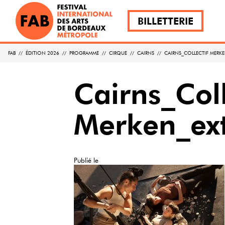
BILLETTERIE
FAB
//
ÉDITION 2026
//
PROGRAMME
//
CIRQUE
//
CAIRNS
//
CAIRNS_COLLECTIF MERK
Cairns_Coll
Merken_ex
Publié le