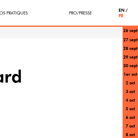
EN
OS PRATIQUES
PRO/PRESSE
FR
26 sept
tterie
Espace Pro
27 sept
28 sept
enir Bénévole
Presse / Partenaires
29 sept
icipe(z)
30 sept
ard
1er oct
r au festival
2 oct
3 oct
4 oct
5 oct
6 oct
7 oct
8 oct