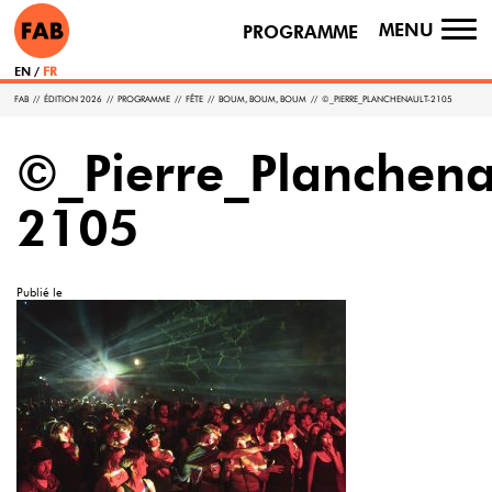
MENU
PROGRAMME
TO
NA
EN
FR
FAB
//
ÉDITION 2026
//
PROGRAMME
//
FÊTE
//
BOUM, BOUM, BOUM
//
©_PIERRE_PLANCHENAULT-2105
©_Pierre_Planchena
2105
Publié le