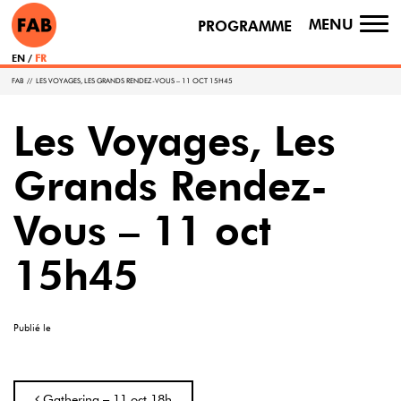
MENU
PROGRAMME
TO
NA
EN
FR
FAB
//
LES VOYAGES, LES GRANDS RENDEZ-VOUS – 11 OCT 15H45
Les Voyages, Les
Grands Rendez-
Vous – 11 oct
15h45
Publié le
Navigation
Gathering – 11 oct 18h