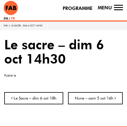
MENU
PROGRAMME
TO
NA
EN
FR
FAB
//
LE SACRE – DIM 6 OCT 14H30
Le sacre – dim 6
oct 14h30
Publié le
Navigation
Le Sacre – dim 6 oct 18h
Hune – sam 5 oct 16h