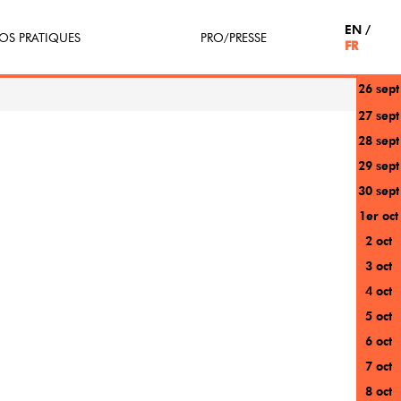
EN
OS PRATIQUES
PRO/PRESSE
FR
26 sept
tterie
Espace Pro
27 sept
28 sept
enir Bénévole
Presse / Partenaires
29 sept
icipe(z)
30 sept
1er oct
r au festival
2 oct
3 oct
4 oct
5 oct
6 oct
7 oct
8 oct