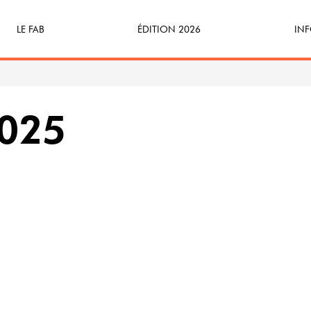
LE FAB
ÉDITION 2026
INF
Qu’est-ce que le FAB ?
Programme
Bille
FABicyclette
S’Enforester à Saint-Médard
Dev
2025
FABécoresponsable
Part
L’équipe
Veni
Partenaires & mécènes
Précédentes éditions
Retour en images