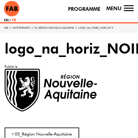
MENU
PROGRAMME
TO
NA
EN
FR
FAB
//
UN ÉVÉNEMENT
//
05_RÉGION NOUVELLE-AQUITAINE
//
LOGO_NA_HORIZ_NOIR_2019
logo_na_horiz_NO
Publié le
Navigation
05_Région Nouvelle-Aquitaine