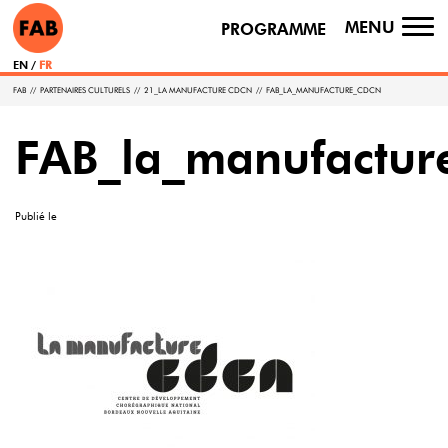
MENU
PROGRAMME
TO
NA
EN
FR
FAB
//
PARTENAIRES CULTURELS
//
21_LA MANUFACTURE CDCN
//
FAB_LA_MANUFACTURE_CDCN
FAB_la_manufactur
Publié le