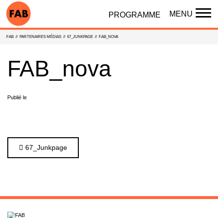
MENU
PROGRAMME
TO
NAV
FAB
//
PARTENAIRES MÉDIAS
//
67_JUNKPAGE
//
FAB_NOVA
FAB_nova
Publié le
Navigation
67_Junkpage