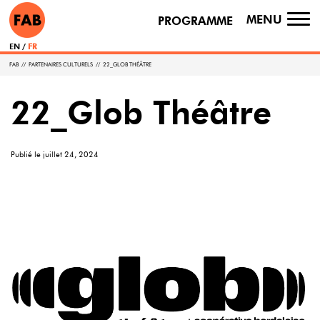
MENU
PROGRAMME
TO
NA
EN
FR
FAB
//
PARTENAIRES CULTURELS
//
22_GLOB THÉÂTRE
22_Glob Théâtre
Publié le
juillet 24, 2024