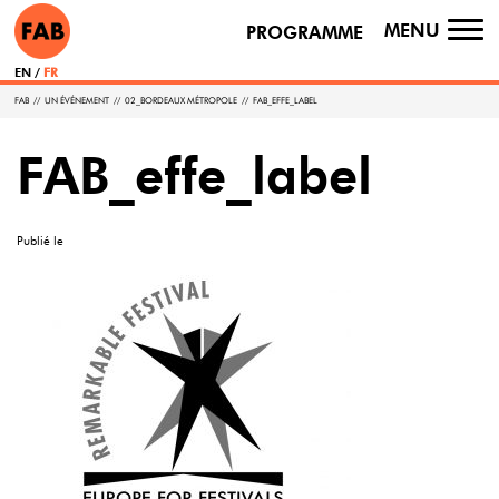
MENU
PROGRAMME
TO
NA
EN
FR
FAB
//
UN ÉVÉNEMENT
//
02_BORDEAUX MÉTROPOLE
//
FAB_EFFE_LABEL
FAB_effe_label
Publié le