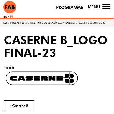
MENU
PROGRAMME
TO
NA
EN
FR
FAB
//
INFOS PRATIQUES
//
PRIVÉ : PARCOURS DE SPECTACLES
//
CASERNE B
//
CASERNE B_LOGO FINAL-23
CASERNE B_LOGO
FINAL-23
Publié le
Navigation
Caserne B