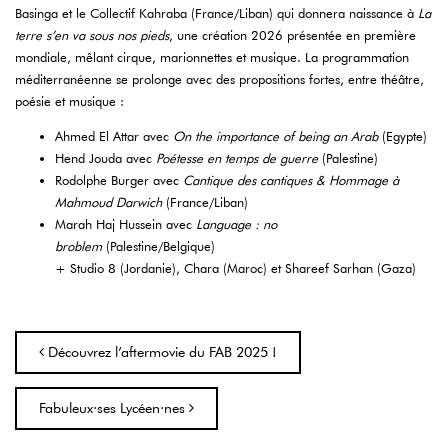
Basinga et le Collectif Kahraba (France/Liban) qui donnera naissance à
La
terre s’en va sous nos pieds
, une création 2026 présentée en première
mondiale, mêlant cirque, marionnettes et musique. La programmation
méditerranéenne se prolonge avec des propositions fortes, entre théâtre,
poésie et musique :
Ahmed El Attar avec
On the importance of being an Arab
(Egypte)
Hend Jouda avec
Poétesse en temps de guerre
(Palestine)
Rodolphe Burger avec
Cantique des cantiques & Hommage à
Mahmoud Darwich
(France/Liban)
Marah Haj Hussein avec
Language : no
broblem
(Palestine/Belgique)
+ Studio 8 (Jordanie), Chara (Maroc) et Shareef Sarhan (Gaza)
Navigation
Découvrez l’aftermovie du FAB 2025 !
Fabuleux·ses Lycéen·nes