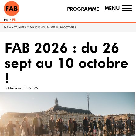
MENU
PROGRAMME
TO
NA
EN
FR
FAB
//
ACTUALITÉS
//
FAB 2026 : DU 26 SEPT AU 10 OCTOBRE !
FAB 2026 : du 26
sept au 10 octobre
!
Publié le
avril 3, 2026