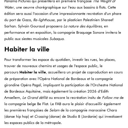
Panama Pictures qui présentera en première française
The Weight of
Water
, une oeuvre chorégraphique sur l’eau aux bassins à flots. Cette
édition sera aussi l’occasion d’une impressionnante recréation d’un phare
du port de Gaza,
Re-lighthouse
, par le plasticien Palestinien Shareef
Sarhan. Sylvain Gouraud proposera
La nature des équilibres
, en
performance et en exposition, la compagnie Braquage Sonore invitera le
public aux siestes musicales
Subaqua
.
Habiter la ville
Pour transformer les espace du quotidien, investir les rues, les places,
trouver de nouveaux chemins et usages de l’espace public, le
parcours
Habiter la ville
, accueillera un projet de coproduction en cours
de préparation avec l’Opéra National de Bordeaux et la compagnie
girondine Opéra Pagaï, impliquant la participation de l’Orchestre National
de Bordeaux Aquitaine, mais également la création 2026 d’Edith
Amsellem,
Le Grand défilé
ou encore la recréation insitu de
Follow me
de
la compagnie belge Be Flat. Le FAB aura le plaisir d’accueillir également
les premières françaises de
Selam
de la compagnie marocaine Chara
(danse hip hop) et
Crossing
(danse) de Studio 8 (Jordanie) qui investissent
les espaces publics de la métropole.