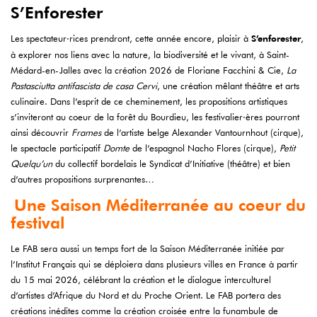
S’Enforester
Les spectateur·rices prendront, cette année encore, plaisir à
S’enforester
,
à explorer nos liens avec la nature, la biodiversité et le vivant, à Saint-
Médard-en-Jalles avec la création 2026 de Floriane Facchini & Cie,
La
Pastasciutta antifascista de casa Cervi
, une création mêlant théâtre et arts
culinaire. Dans l’esprit de ce cheminement, les propositions artistiques
s’inviteront au coeur de la forêt du Bourdieu, les festivalier·ères pourront
ainsi découvrir
Frames
de l’artiste belge Alexander Vantournhout (cirque),
le spectacle participatif
Domte
de l’espagnol Nacho Flores (cirque),
Petit
Quelqu’un
du collectif bordelais le Syndicat d’Initiative (théâtre) et bien
d’autres propositions surprenantes…
Une Saison Méditerranée au coeur du
festival
Le FAB sera aussi un temps fort de la Saison Méditerranée initiée par
l’Institut Français qui se déploiera dans plusieurs villes en France à partir
du 15 mai 2026, célébrant la création et le dialogue interculturel
d’artistes d’Afrique du Nord et du Proche Orient. Le FAB portera des
créations inédites comme la création croisée entre la funambule de