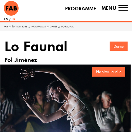
MENU
PROGRAMME
TO
NA
EN
FR
FAB
//
ÉDITION 2026
//
PROGRAMME
//
DANSE
//
LO FAUNAL
Lo Faunal
Danse
Pol Jiménez
Habiter la ville