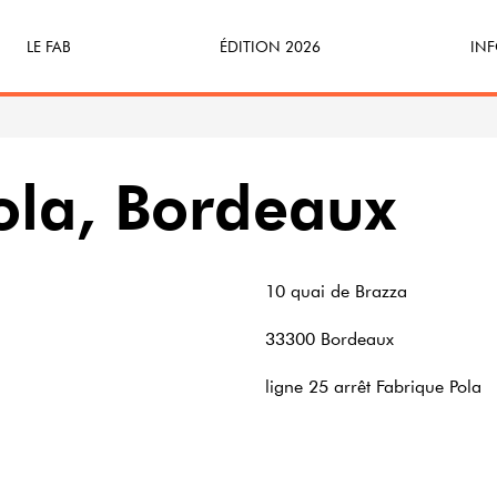
LE FAB
ÉDITION 2026
INF
Qu’est-ce que le FAB ?
Programme
Bille
FABicyclette
S’Enforester à Saint-Médard
Dev
ola, Bordeaux
FABécoresponsable
Part
L’équipe
Veni
10 quai de Brazza
33300 Bordeaux
Partenaires & mécènes
ligne 25 arrêt Fabrique Pola
Précédentes éditions
Retour en images