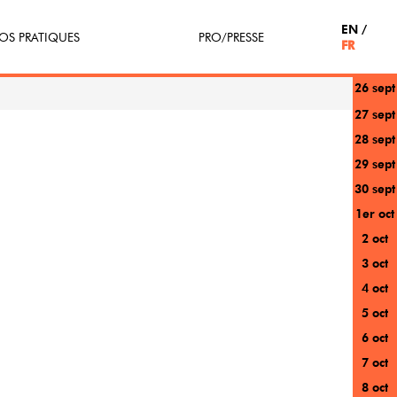
EN
OS PRATIQUES
PRO/PRESSE
FR
26 sept
tterie
Espace Pro
27 sept
28 sept
enir Bénévole
Presse / Partenaires
29 sept
icipe(z)
30 sept
1er oct
r au festival
2 oct
3 oct
4 oct
5 oct
6 oct
7 oct
8 oct