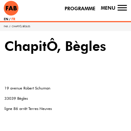
MENU
PROGRAMME
TO
NA
EN
FR
FAB
//
CHAPITÔ, BÈGLES
ChapitÔ, Bègles
19 avenue Robert Schuman
33039 Bègles
ligne 86 arrêt Terres Neuves