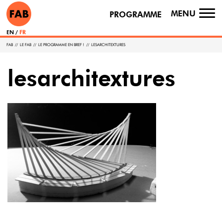
MENU
PROGRAMME
TO
NA
EN
FR
FAB
//
LE FAB
//
LE PROGRAMME EN BREF !
//
LESARCHITEXTURES
lesarchitextures