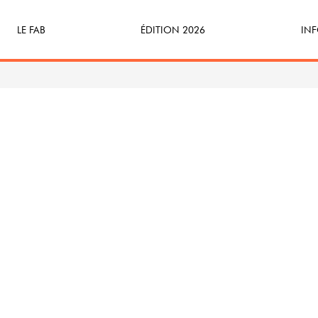
LE FAB
ÉDITION 2026
INF
Qu’est-ce que le FAB ?
Programme
Bille
FABicyclette
S’Enforester à Saint-Médard
Dev
FABécoresponsable
Part
L’équipe
Veni
Partenaires & mécènes
Précédentes éditions
Retour en images