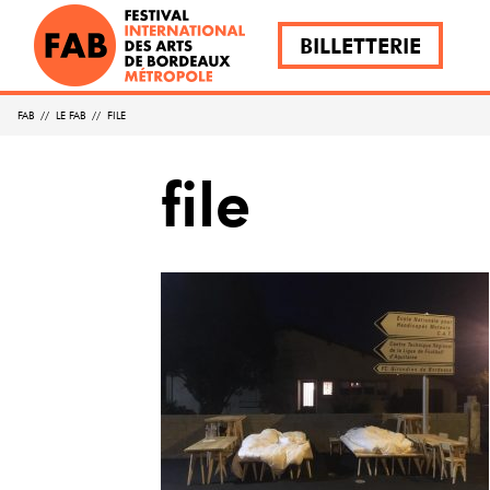
BILLETTERIE
FAB
//
LE FAB
//
FILE
file