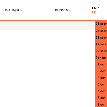
EN
OS PRATIQUES
PRO/PRESSE
FR
26 sept
tterie
Espace Pro
27 sept
28 sept
enir Bénévole
Presse / Partenaires
29 sept
icipe(z)
30 sept
1er oct
r au festival
2 oct
3 oct
4 oct
5 oct
6 oct
7 oct
8 oct