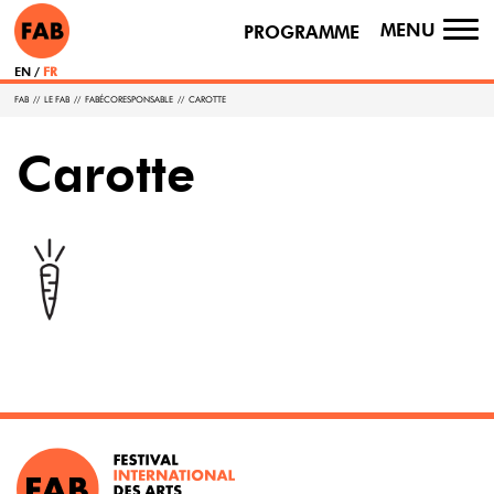
MENU
PROGRAMME
TO
NA
EN
FR
FAB
//
LE FAB
//
FABÉCORESPONSABLE
//
CAROTTE
Carotte