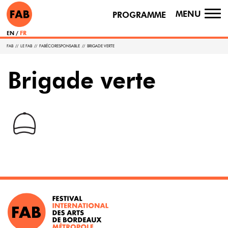
MENU
PROGRAMME
TO
NA
EN
FR
FAB
//
LE FAB
//
FABÉCORESPONSABLE
//
BRIGADE VERTE
Brigade verte