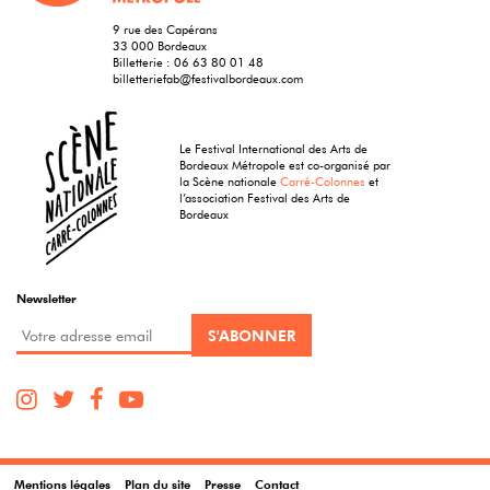
9 rue des Capérans
33 000 Bordeaux
Billetterie :
06 63 80 01 48
billetteriefab@festivalbordeaux.com
Le Festival International des Arts de
Bordeaux Métropole est co-organisé par
la Scène nationale
Carré-Colonnes
et
l’association Festival des Arts de
Bordeaux
Newsletter
Mentions légales
Plan du site
Presse
Contact