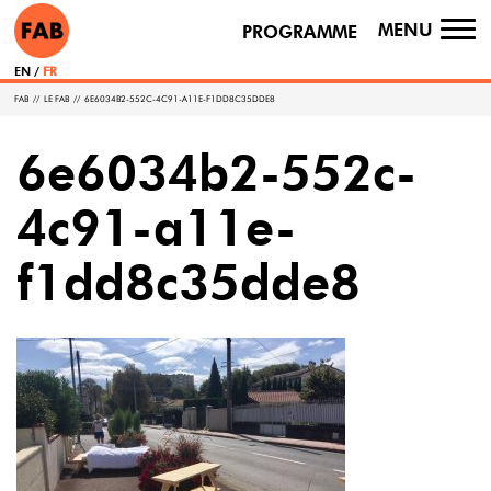
MENU
PROGRAMME
TO
NA
EN
FR
FAB
//
LE FAB
//
6E6034B2-552C-4C91-A11E-F1DD8C35DDE8
6e6034b2-552c-
4c91-a11e-
f1dd8c35dde8