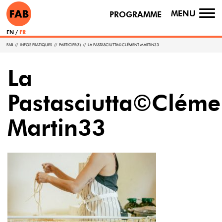
MENU
PROGRAMME
TO
NA
EN
FR
FAB
//
INFOS PRATIQUES
//
PARTICIPE(Z)
//
LA PASTASCIUTTA©CLÉMENT MARTIN33
La
Pastasciutta©Cléme
Martin33