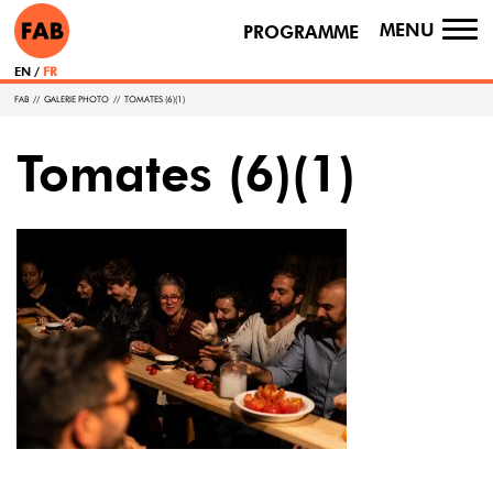
MENU
PROGRAMME
TO
NA
EN
FR
FAB
//
GALERIE PHOTO
//
TOMATES (6)(1)
Tomates (6)(1)