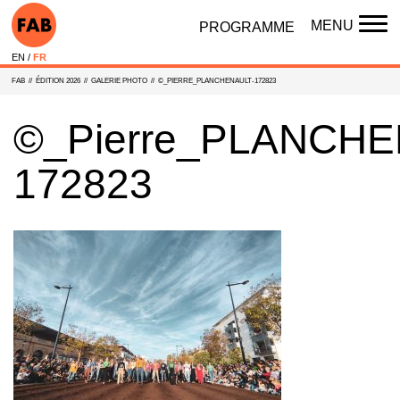
MENU
PROGRAMME
TO
NAV
EN
FR
FAB
//
ÉDITION 2026
//
GALERIE PHOTO
//
©_PIERRE_PLANCHENAULT-172823
©_Pierre_PLANCHE
172823