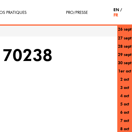
EN
OS PRATIQUES
PRO/PRESSE
FR
26 sept
tterie
Espace Pro
27 sept
28 sept
enir Bénévole
Presse / Partenaires
170238
29 sept
icipe(z)
30 sept
1er oct
r au festival
2 oct
3 oct
4 oct
5 oct
6 oct
7 oct
8 oct