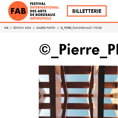
BILLETTERIE
FAB
//
ÉDITION 2026
//
GALERIE PHOTO
//
©_PIERRE_PLANCHENAULT-170238
©_Pierre_