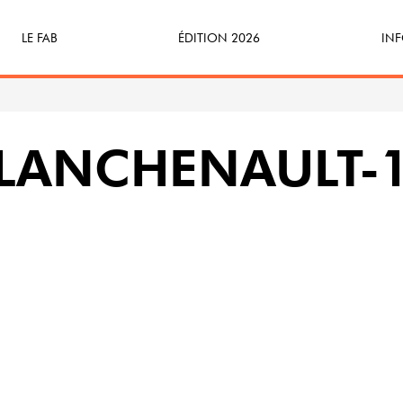
LE FAB
ÉDITION 2026
INF
Qu’est-ce que le FAB ?
Programme
Bille
FABicyclette
S’Enforester à Saint-Médard
Dev
PLANCHENAULT-
FABécoresponsable
Part
L’équipe
Veni
Partenaires & mécènes
Précédentes éditions
Retour en images