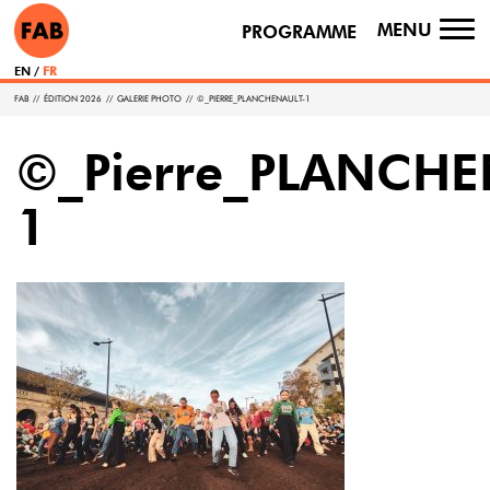
MENU
PROGRAMME
TO
NA
EN
FR
FAB
//
ÉDITION 2026
//
GALERIE PHOTO
//
©_PIERRE_PLANCHENAULT-1
©_Pierre_PLANCHE
1