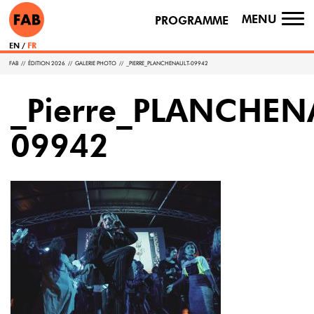
MENU
PROGRAMME
TO
NA
EN
FR
FAB
//
ÉDITION 2026
//
GALERIE PHOTO
//
_PIERRE_PLANCHENAULT-09942
_Pierre_PLANCHEN
09942