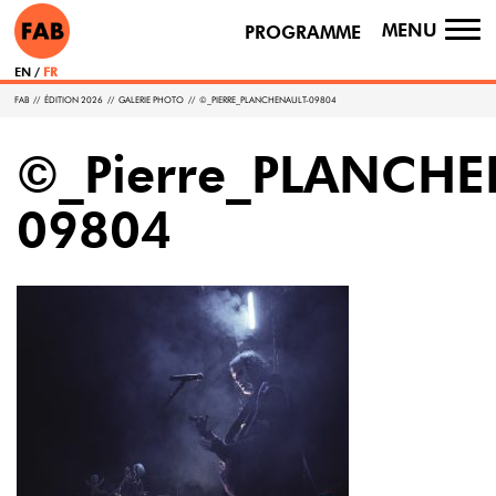
MENU
PROGRAMME
TO
NA
EN
FR
FAB
//
ÉDITION 2026
//
GALERIE PHOTO
//
©_PIERRE_PLANCHENAULT-09804
©_Pierre_PLANCHE
09804