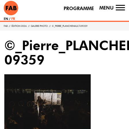
MENU
PROGRAMME
TO
NA
EN
FR
FAB
//
ÉDITION 2026
//
GALERIE PHOTO
//
©_PIERRE_PLANCHENAULT-09359
©_Pierre_PLANCHE
09359