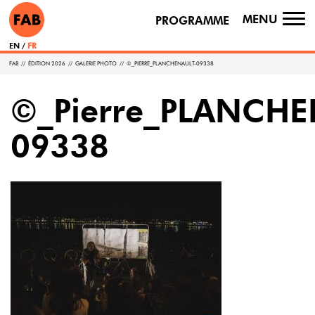
MENU
PROGRAMME
TO
NA
EN
FR
FAB
//
ÉDITION 2026
//
GALERIE PHOTO
//
©_PIERRE_PLANCHENAULT-09338
©_Pierre_PLANCHE
09338