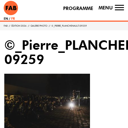
MENU
PROGRAMME
TO
NA
EN
FR
FAB
//
ÉDITION 2026
//
GALERIE PHOTO
//
©_PIERRE_PLANCHENAULT-09259
©_Pierre_PLANCHE
09259