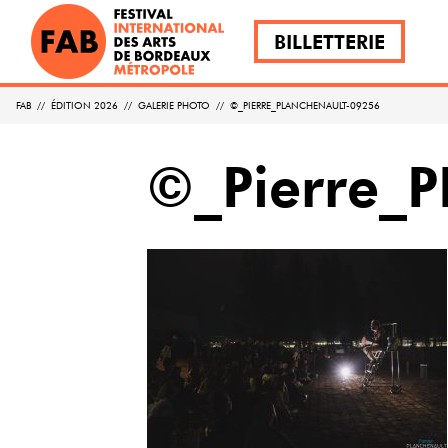
BILLETTERIE
FAB
//
ÉDITION 2026
//
GALERIE PHOTO
//
©_PIERRE_PLANCHENAULT-09256
©_Pierre_