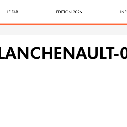
LE FAB
ÉDITION 2026
INF
Qu’est-ce que le FAB ?
Programme
Bille
FABicyclette
S’Enforester à Saint-Médard
Dev
PLANCHENAULT-
FABécoresponsable
Part
L’équipe
Veni
Partenaires & mécènes
Précédentes éditions
Retour en images