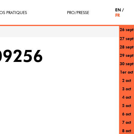
EN
OS PRATIQUES
PRO/PRESSE
FR
26 sept
tterie
Espace Pro
27 sept
28 sept
enir Bénévole
Presse / Partenaires
09256
29 sept
icipe(z)
30 sept
1er oct
r au festival
2 oct
3 oct
4 oct
5 oct
6 oct
7 oct
8 oct