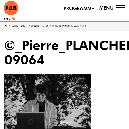
MENU
PROGRAMME
TO
NA
EN
FR
FAB
//
ÉDITION 2026
//
GALERIE PHOTO
//
©_PIERRE_PLANCHENAULT-09064
©_Pierre_PLANCHE
09064