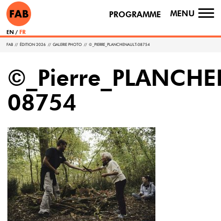
MENU
PROGRAMME
TO
NA
EN
FR
FAB
//
ÉDITION 2026
//
GALERIE PHOTO
//
©_PIERRE_PLANCHENAULT-08754
©_Pierre_PLANCHE
08754