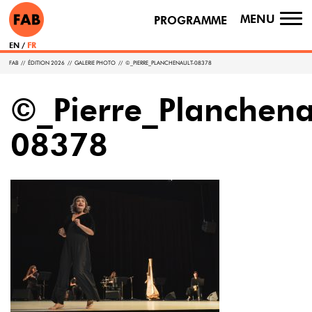
MENU
PROGRAMME
TO
NA
EN
FR
FAB
//
ÉDITION 2026
//
GALERIE PHOTO
//
©_PIERRE_PLANCHENAULT-08378
©_Pierre_Planchena
08378