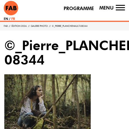
MENU
PROGRAMME
TO
NA
EN
FR
FAB
//
ÉDITION 2026
//
GALERIE PHOTO
//
©_PIERRE_PLANCHENAULT-08344
©_Pierre_PLANCHE
08344