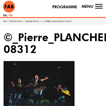
MENU
PROGRAMME
TO
NA
EN
FR
FAB
//
ÉDITION 2026
//
GALERIE PHOTO
//
©_PIERRE_PLANCHENAULT-08312
©_Pierre_PLANCHE
08312