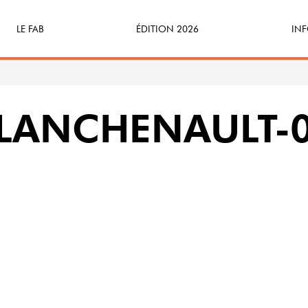
LE FAB
ÉDITION 2026
INF
Qu’est-ce que le FAB ?
Programme
Bille
FABicyclette
S’Enforester à Saint-Médard
Dev
PLANCHENAULT-
FABécoresponsable
Part
L’équipe
Veni
Partenaires & mécènes
Précédentes éditions
Retour en images