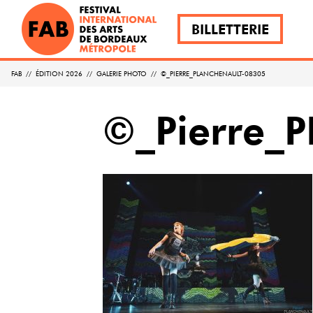
BILLETTERIE
FAB
//
ÉDITION 2026
//
GALERIE PHOTO
//
©_PIERRE_PLANCHENAULT-08305
©_Pierre_