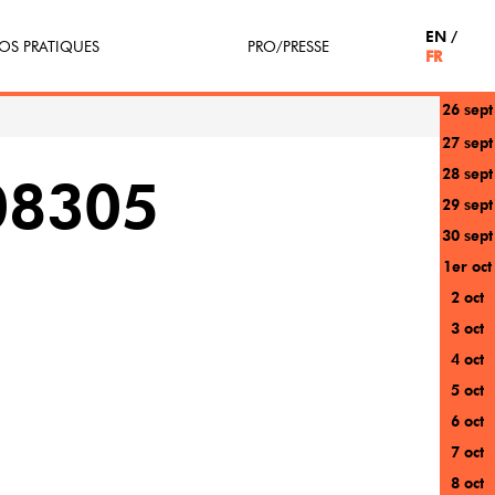
EN
OS PRATIQUES
PRO/PRESSE
FR
26 sept
tterie
Espace Pro
27 sept
28 sept
enir Bénévole
Presse / Partenaires
08305
29 sept
icipe(z)
30 sept
1er oct
r au festival
2 oct
3 oct
4 oct
5 oct
6 oct
7 oct
8 oct