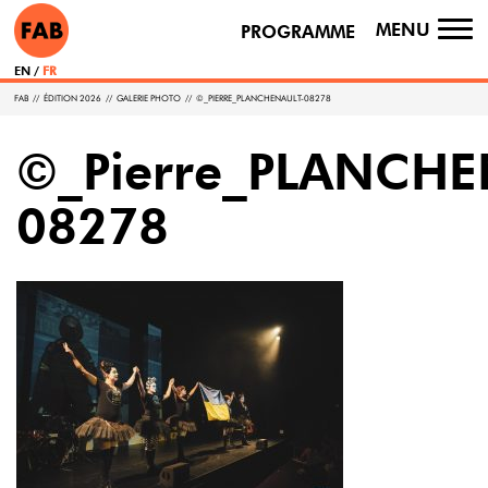
MENU
PROGRAMME
TO
NA
EN
FR
FAB
//
ÉDITION 2026
//
GALERIE PHOTO
//
©_PIERRE_PLANCHENAULT-08278
©_Pierre_PLANCHE
08278