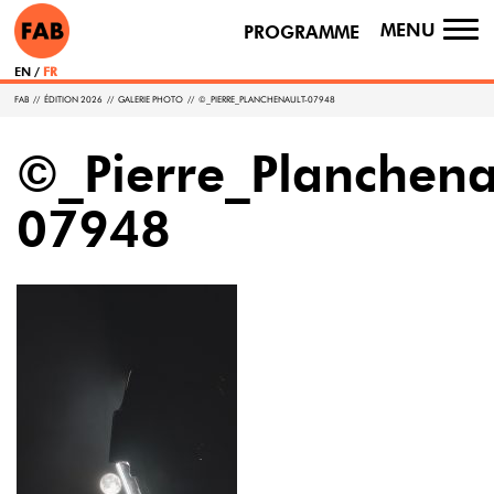
MENU
PROGRAMME
TO
NA
EN
FR
FAB
//
ÉDITION 2026
//
GALERIE PHOTO
//
©_PIERRE_PLANCHENAULT-07948
©_Pierre_Planchena
07948