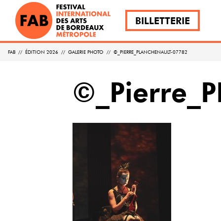
BILLETTERIE
FAB
//
ÉDITION 2026
//
GALERIE PHOTO
//
©_PIERRE_PLANCHENAULT-07782
©_Pierre_