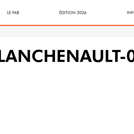
LE FAB
ÉDITION 2026
INF
Qu’est-ce que le FAB ?
Programme
Bille
FABicyclette
S’Enforester à Saint-Médard
Dev
PLANCHENAULT-
FABécoresponsable
Part
L’équipe
Veni
Partenaires & mécènes
Précédentes éditions
Retour en images