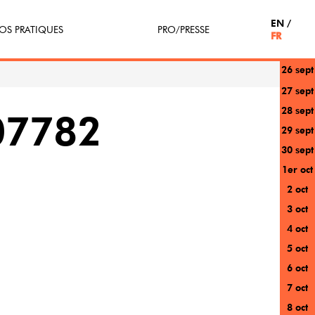
EN
OS PRATIQUES
PRO/PRESSE
FR
26 sept
tterie
Espace Pro
27 sept
28 sept
enir Bénévole
Presse / Partenaires
07782
29 sept
icipe(z)
30 sept
1er oct
r au festival
2 oct
3 oct
4 oct
5 oct
6 oct
7 oct
8 oct