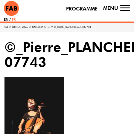
MENU
PROGRAMME
TO
NA
EN
FR
FAB
//
ÉDITION 2026
//
GALERIE PHOTO
//
©_PIERRE_PLANCHENAULT-07743
©_Pierre_PLANCHE
07743