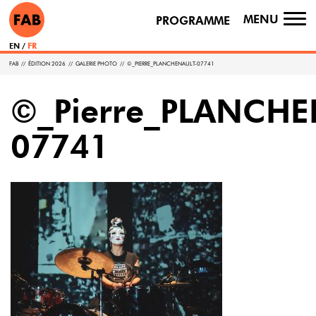
MENU
PROGRAMME
TO
NA
EN
FR
FAB
//
ÉDITION 2026
//
GALERIE PHOTO
//
©_PIERRE_PLANCHENAULT-07741
©_Pierre_PLANCHE
07741